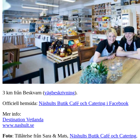
3 km från Beskvarn (
vägbeskrivning
).
Officiell hemsida:
Näshults Butik Café och Catering i Facebook
Mer info:
Destination Vetlanda
www.nashult.se
Foto
: Tillåtelse från Sara & Mats,
Näshults Butik Café och Catering
.