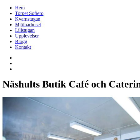
Hem
Torpet Sofiero
Kvarnstugan
Mjölnarhuset
Lillstugan
Upplevelser
Blogg
Kontakt
Näshults Butik Café och Cateri