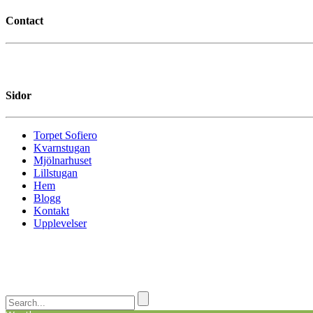
Contact
Sidor
Torpet Sofiero
Kvarnstugan
Mjölnarhuset
Lillstugan
Hem
Blogg
Kontakt
Upplevelser