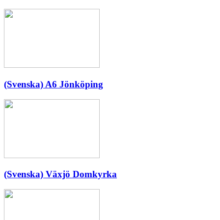
(Svenska) A6 Jönköping
(Svenska) Växjö Domkyrka