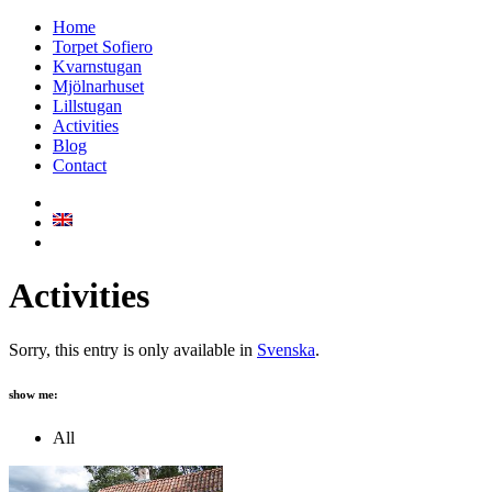
Home
Torpet Sofiero
Kvarnstugan
Mjölnarhuset
Lillstugan
Activities
Blog
Contact
Activities
Sorry, this entry is only available in
Svenska
.
show me:
All